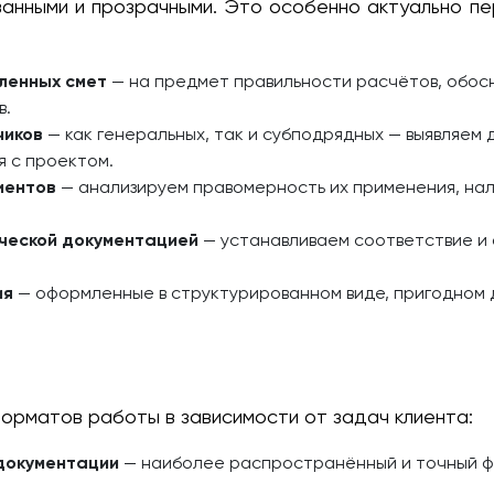
анными и прозрачными. Это особенно актуально п
ленных смет
— на предмет правильности расчётов, обос
в.
чиков
— как генеральных, так и субподрядных — выявляем
я с проектом.
иентов
— анализируем правомерность их применения, нал
ической документацией
— устанавливаем соответствие и
ия
— оформленные в структурированном виде, пригодном д
орматов работы в зависимости от задач клиента:
документации
— наиболее распространённый и точный ф