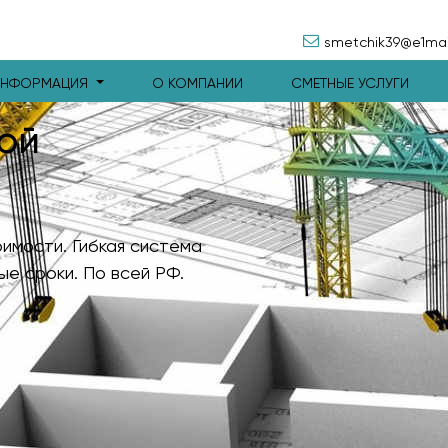
smetchik39@e1mail
ИНФОРМАЦИЯ
О КОМПАНИИ
СМЕТНЫЕ УСЛУГИ
ой
имости. Гибкая система
ые сроки. По всей РФ.