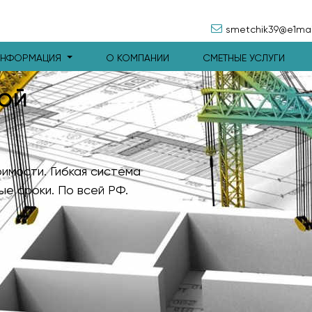
smetchik39@e1mail
ИНФОРМАЦИЯ
О КОМПАНИИ
СМЕТНЫЕ УСЛУГИ
ой
имости. Гибкая система
ые сроки. По всей РФ.