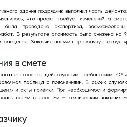
ивного здания подрядчик выполнил часть демонта
ыяснилось, что проект требует изменений, а смет
а была проведена экспертиза, зафиксирован
абот. В результате стоимость была снижена на 94
и расценок. Заказчик получил прозрачную структу
ия в смете
соответствовать действующим требованиям. Обыч
ровочная таблица с пояснениями. В обоих случаях
шения и акты приёмки. При необходимости формиру
сованы всеми сторонами — техническим заказчико
азчику