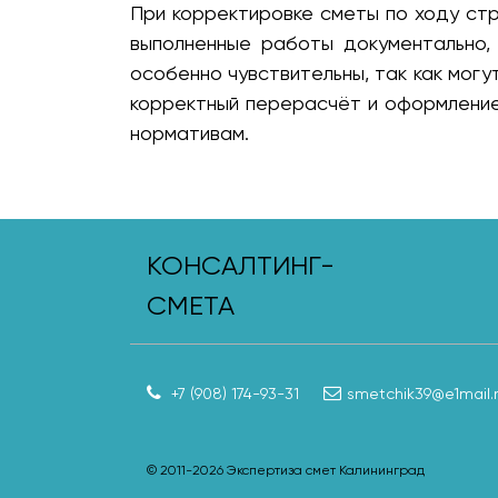
При корректировке сметы по ходу стр
выполненные работы документально,
особенно чувствительны, так как могу
корректный перерасчёт и оформление
нормативам.
КОНСАЛТИНГ-
СМЕТА
+7 (908) 174-93-31
smetchik39@e1mail.
© 2011-
2026
Экспертиза смет Калининград